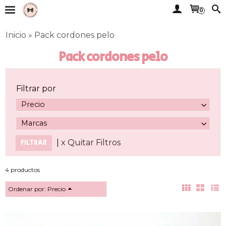
0
Inicio
»
Pack cordones pelo
Pack cordones pelo
Filtrar por
Precio
Marcas
|
x Quitar Filtros
4 productos
Ordenar por:
Precio