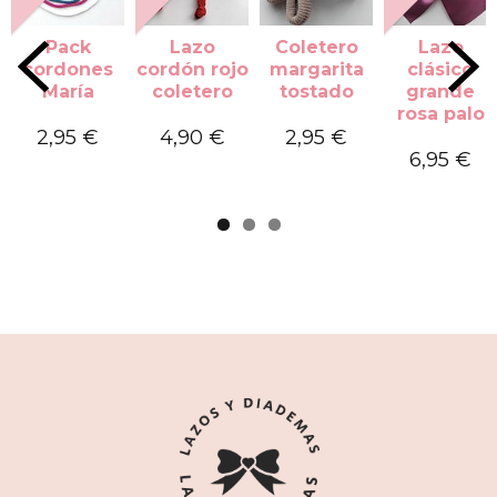
Pack
Lazo
Coletero
Lazo
cordones
cordón rojo
margarita
clásico
María
coletero
tostado
grande
rosa palo
2,95 €
4,90 €
2,95 €
6,95 €