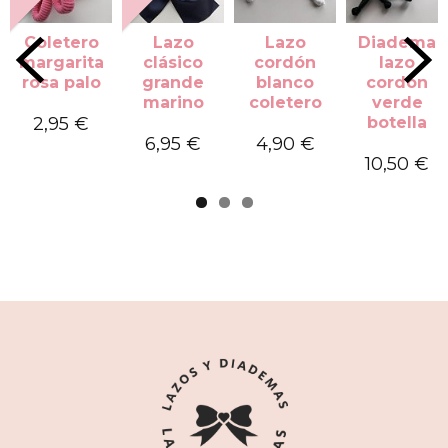
Coletero
Lazo
Lazo
Diadema
margarita
clásico
cordón
lazo
rosa palo
grande
blanco
cordón
marino
coletero
verde
2,95 €
botella
6,95 €
4,90 €
10,50 €