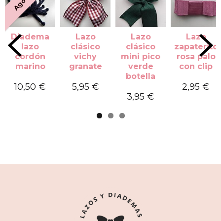
Diadema
Lazo
Lazo
Lazo
lazo
clásico
clásico
zapaterito
cordón
vichy
mini pico
rosa palo
marino
granate
verde
con clip
botella
10,50 €
5,95 €
2,95 €
3,95 €