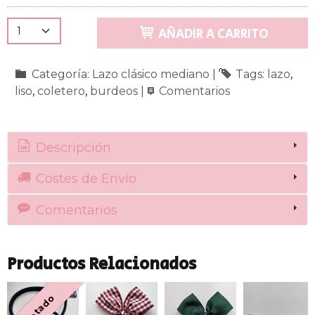
AÑADIR A CARRITO
Categoría:
Lazo clásico mediano
|
Tags:
lazo
liso
coletero
burdeos
|
Comentarios
Descripción
Costes de Envío
Comentarios
Productos Relacionados
Agotado