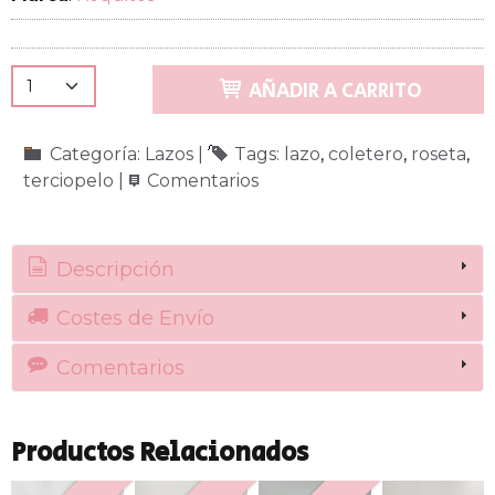
AÑADIR A CARRITO
Categoría:
Lazos
|
Tags:
lazo
coletero
roseta
terciopelo
|
Comentarios
Descripción
Costes de Envío
Comentarios
Productos Relacionados