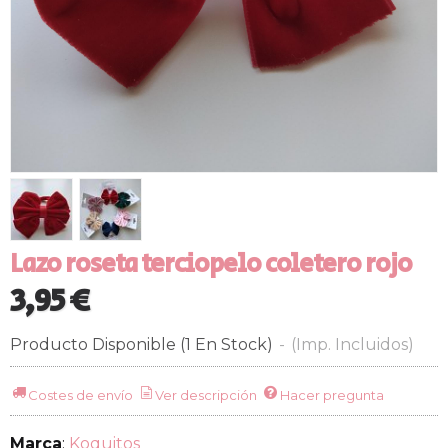
Lazo roseta terciopelo coletero rojo
3,95 €
Producto Disponible
(1 En Stock)
-
(Imp. Incluidos)
Costes de envío
Ver descripción
Hacer pregunta
Marca
:
Koquitos