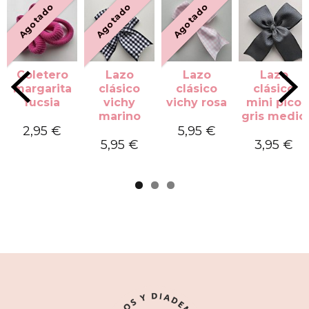
Agotado
Agotado
Agotado
Coletero
Lazo
Lazo
Lazo
margarita
clásico
clásico
clásico
fucsia
vichy
vichy rosa
mini pico
marino
gris medio
2,95 €
5,95 €
5,95 €
3,95 €