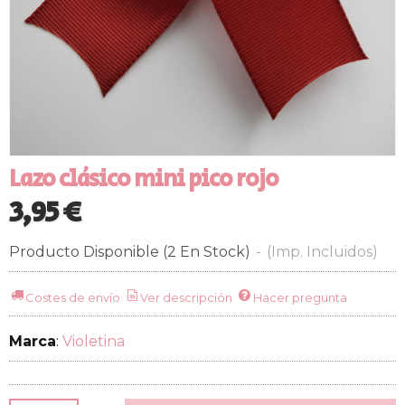
Lazo clásico mini pico rojo
3,95 €
Producto Disponible
(2 En Stock)
-
(Imp. Incluidos)
Costes de envío
Ver descripción
Hacer pregunta
Marca
:
Violetina