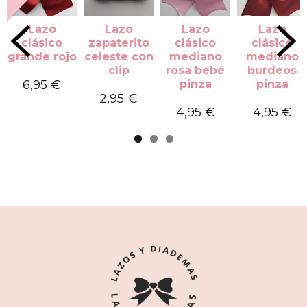
Lazo
Lazo
Lazo
Lazo
clásico
zapaterito
clásico
clásico
grande rojo
celeste con
mediano
mediano
clip
rosa bebé
burdeos
6,95 €
pinza
pinza
2,95 €
4,95 €
4,95 €