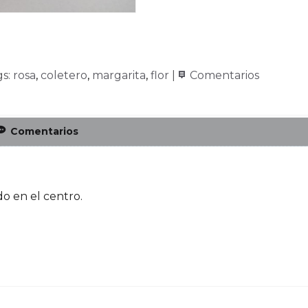
gs:
rosa
coletero
margarita
flor
|
Comentarios
Comentarios
do en el centro.