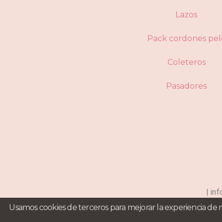
Lazos
Pack cordones pel
Coleteros
Pasadores
| in
Usamos cookies de terceros para mejorar la experiencia de 