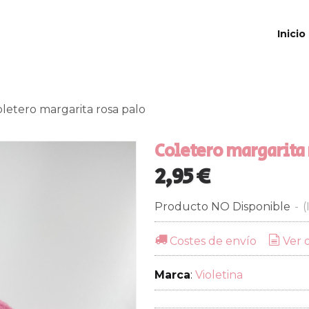
Inicio
letero margarita rosa palo
Coletero margarita 
2,95 €
Producto NO Disponible
-
(
Costes de envío
Ver 
Marca
:
Violetina