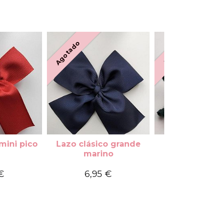
Agotado
Agotado
mini pico
Lazo clásico grande
Lazo cordón
marino
botella col
€
6,95 €
4,90 