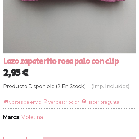
Lazo zapaterito rosa palo con clip
2,95 €
Producto Disponible
(2 En Stock)
-
(Imp. Incluidos)
Costes de envío
Ver descripción
Hacer pregunta
Marca
:
Violetina