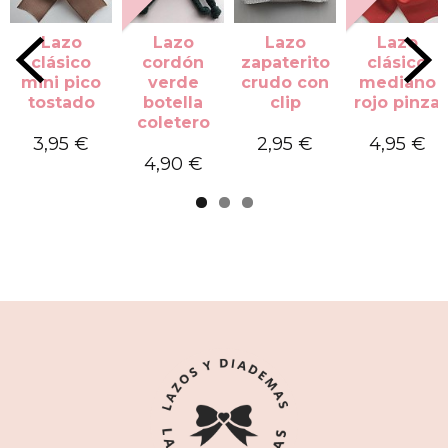
Lazo
Lazo
Lazo
Lazo
clásico
cordón
zapaterito
clásico
mini pico
verde
crudo con
mediano
tostado
botella
clip
rojo pinza
coletero
3,95 €
2,95 €
4,95 €
4,90 €