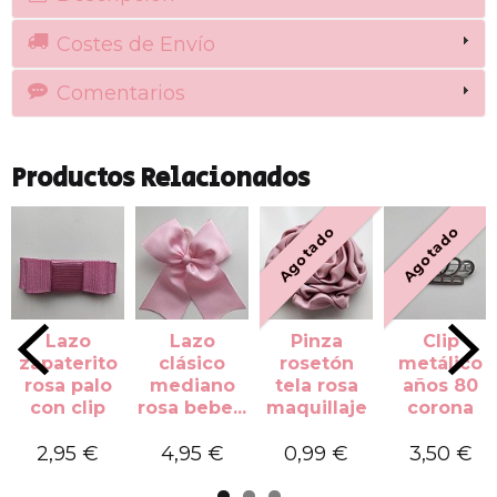
Costes de Envío
Comentarios
Productos Relacionados
Agotado
Agotado
Lazo
Lazo
Pinza
Clip
zapaterito
clásico
rosetón
metálico
rosa palo
mediano
tela rosa
años 80
con clip
rosa bebe...
maquillaje
corona
2,95 €
4,95 €
0,99 €
3,50 €