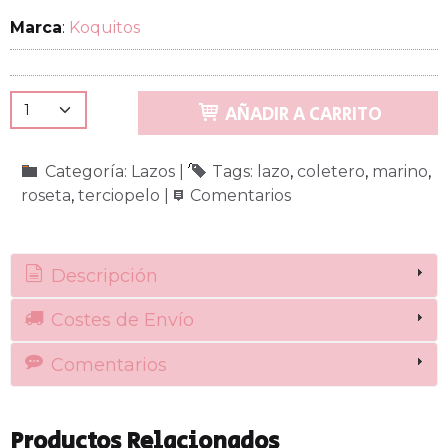
Marca
:
Koquitos
AÑADIR A CARRITO
Categoría:
Lazos
|
Tags:
lazo
coletero
marino
roseta
terciopelo
|
Comentarios
Descripción
Costes de Envío
Comentarios
Productos Relacionados