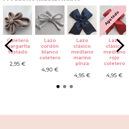
Agotado
Coletero
Lazo
Lazo
Lazo
margarita
cordón
clásico
clásico
tostado
blanco
mediano
mediano
coletero
marino
rojo
2,95 €
pinza
coletero
4,90 €
4,95 €
4,95 €